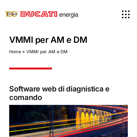
Skip
to
Tog
content
Nav
Home
VMMI per AM e DM
Home
»
VMMI per AM e DM
Prodotti
Azienda
Software web di diagnistica e
comando
News
Worldwide