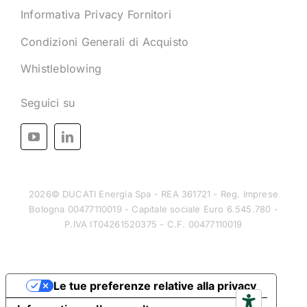
Informativa Privacy Fornitori
Condizioni Generali di Acquisto
Whistleblowing
Seguici su
2026© DUCATI Energia Spa - REA 361721 - Reg. Imprese
Bologna 00477110019 - Capitale sociale Euro 6.545.780 -
P.IVA IT04261520375 - C.F. 00477110019
Le tue preferenze relative alla privacy