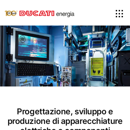
Skip
to
Tog
content
Nav
Home
Prodotti
Azienda
News
Progettazione, sviluppo e
Worldwide
produzione di apparecchiature