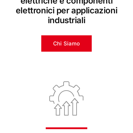
elettriche e componenti
Certificazioni
elettronici per applicazioni
industriali
Contatti
Italiano
Chi Siamo