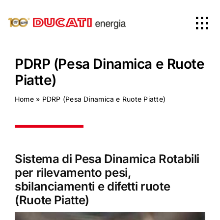
Skip
to
Tog
content
Nav
Home
PDRP (Pesa Dinamica e Ruote
Piatte)
Prodotti
Home
»
PDRP (Pesa Dinamica e Ruote Piatte)
Azienda
News
Sistema di Pesa Dinamica Rotabili
per rilevamento pesi,
sbilanciamenti e difetti ruote
Worldwide
(Ruote Piatte)