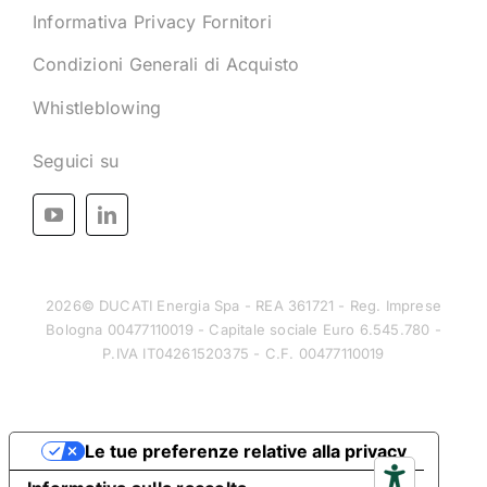
Informativa Privacy Fornitori
Condizioni Generali di Acquisto
Whistleblowing
Seguici su
2026© DUCATI Energia Spa - REA 361721 - Reg. Imprese
Bologna 00477110019 - Capitale sociale Euro 6.545.780 -
P.IVA IT04261520375 - C.F. 00477110019
Le tue preferenze relative alla privacy