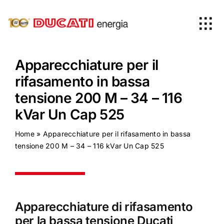
Skip
to
Tog
content
Nav
Home
Apparecchiature per il
rifasamento in bassa
Prodotti
tensione 200 M – 34 – 116
kVar Un Cap 525
Azienda
Home
»
Apparecchiature per il rifasamento in bassa
tensione 200 M – 34 – 116 kVar Un Cap 525
News
Worldwide
Apparecchiature di rifasamento
per la bassa tensione Ducati