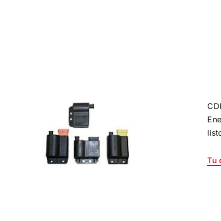
CDI
Ene
lis
Tu 