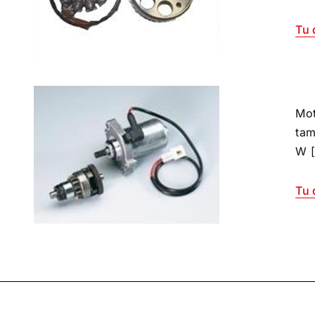
Tu 
Mot
tam
W [
Tu 