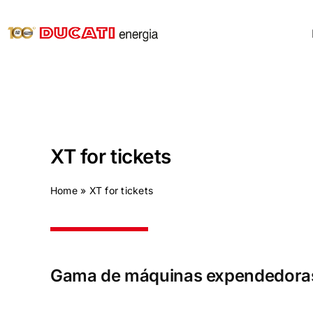
Skip
to
content
XT for tickets
Home
»
XT for tickets
Gama de máquinas expendedoras 