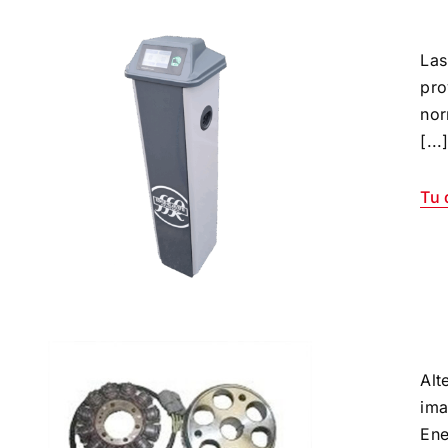
Las
pro
nor
[...
Tu 
Alt
ima
Ene