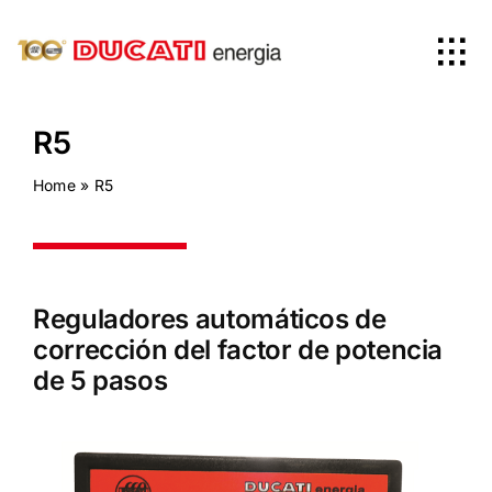
Skip
to
Tog
content
Nav
Home
R5
Home
»
R5
Productos
Empresa
Reguladores automáticos de
corrección del factor de potencia
News
de 5 pasos
Worldwide