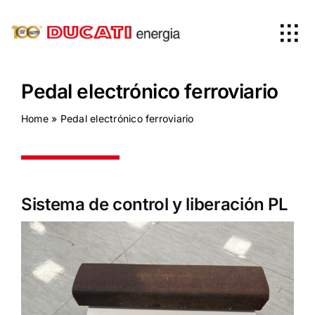
Skip
to
Tog
content
Nav
Home
Pedal electrónico ferroviario
Home
»
Pedal electrónico ferroviario
Productos
Empresa
Sistema de control y liberación PL
News
Worldwide