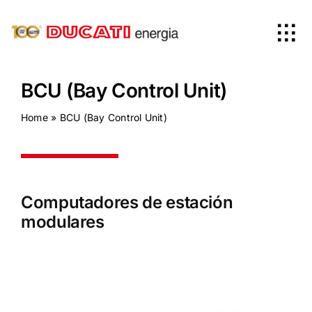
Skip
to
Tog
content
Nav
Home
BCU (Bay Control Unit)
Home
»
BCU (Bay Control Unit)
Productos
Empresa
C
omputadores de estación
modulares
News
Worldwide